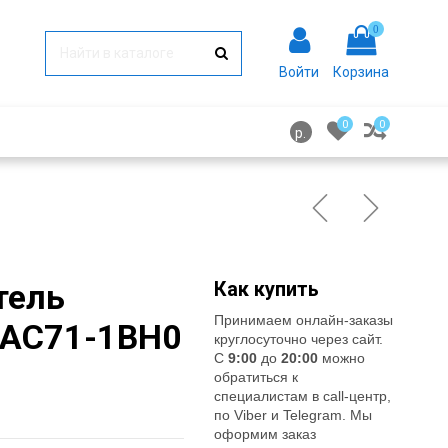
0
Войти
Корзина
0
0
р.
тель
Как купить
Принимаем онлайн-заказы
5AC71-1BH0
круглосуточно через сайт.
С
9:00
до
20:00
можно
обратиться к
специалистам в call-центр,
по Viber и Telegram. Мы
оформим заказ