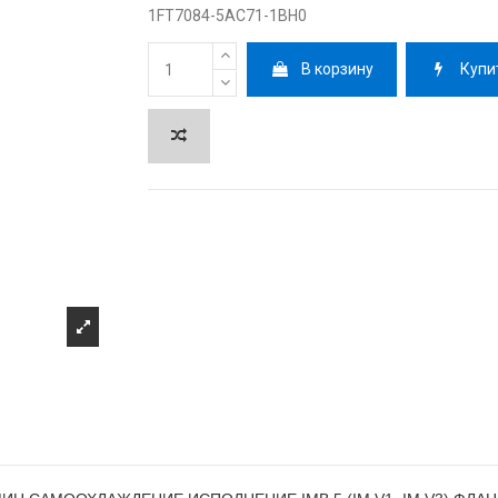
1FT7084-5AC71-1BH0
В корзину
Купи