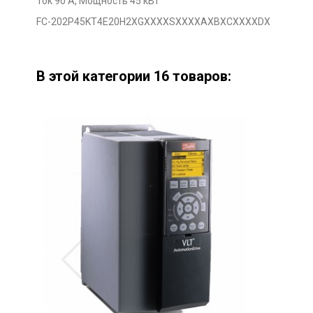
Ток 90 А, Мощность 45 кВт
FC-202P45KT4E20H2XGXXXXSXXXXAXBXCXXXXDX
В этой категории 16 товаров: