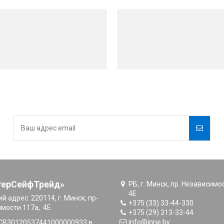
терСейфТрейд»
РБ, г. Минск, пр. Независимо
4E
й адрес:
220114, г. Минск, пр-
+375 (33) 33-44-330
имости 117а, 4E
+375 (29) 313-33-44
info@inne.by
CB30120537441000000933 в