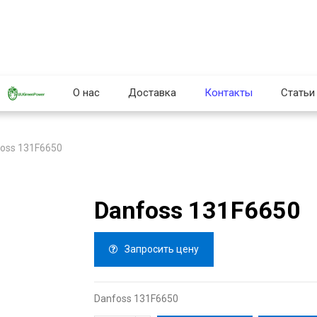
О нас
Доставка
Контакты
Статьи
oss 131F6650
Danfoss 131F6650
Запросить цену
Danfoss 131F6650