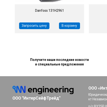
Danfoss 131H2961
Запросить цену
В корзину
Получите наши последние новости
и специальные предложения
ООО «Ин
Юридически
ООО "ИнтерСейфТрейд"
кт Независ
р/с BY25PJ