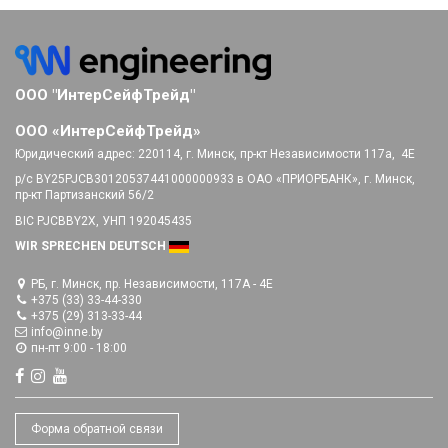
ООО "ИнтерСейфТрейд"
ООО «ИнтерСейфТрейд»
Юридический адрес:
220114, г. Минск, пр-кт Независимости 117а, 4E
р/с BY25PJCB30120537441000000933 в ОАО «ПРИОРБАНК», г. Минск,
пр-кт Партизанский 56/2
BIC PJCBBY2X, УНП 192045435
WIR SPRECHEN DEUTSCH
РБ, г. Минск, пр. Независимости, 117А - 4E
+375 (33) 33-44-330
+375 (29) 313-33-44
info@inne.by
пн-пт 9:00 - 18:00
Форма обратной связи