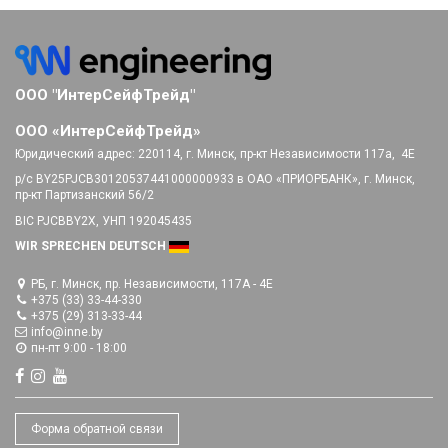
ООО "ИнтерСейфТрейд"
ООО «ИнтерСейфТрейд»
Юридический адрес:
220114, г. Минск, пр-кт Независимости 117а, 4E
р/с BY25PJCB30120537441000000933 в ОАО «ПРИОРБАНК», г. Минск,
пр-кт Партизанский 56/2
BIC PJCBBY2X, УНП 192045435
WIR SPRECHEN DEUTSCH
РБ, г. Минск, пр. Независимости, 117А - 4E
+375 (33) 33-44-330
+375 (29) 313-33-44
info@inne.by
пн-пт 9:00 - 18:00
Форма обратной связи