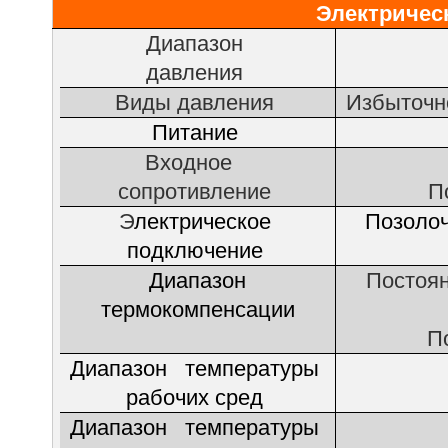
Э
лектричес
Диапазон
давления
Виды давления
Избыточн
Питание
Входное
сопротивление
П
Э
лектрическое
Позоло
подключение
Диапазон
Постоя
термокомпенсации
П
Диапазон температуры
рабочих сред
Диапазон температуры