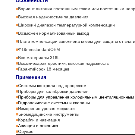
Особенности
Вариант питания постоянным током или постоянным нап
■
Высокая надежностьчипа давления
■
Широкий диапазон температурной компенсации
■
Возможен нормализованный выход
■
Плата компенсации заполнена клеем для защиты от влаг
■
Φ
19
mmstandardOEM
■
Все материалы 316
L
■
Высокиехарактеристики
, высокая надежность
■
Гарантийсрок 18 месяцев
■
Применения
Системы
контроля
над процессом
■
Приборы для калибровки давления
■
Приборы для управления холодильным ,вентиляционным
■
Гидравлические системы и клапаны
■
Измерение уровня жидкости
■
Биомедицинские инструменты
■
Корабли и навигация
■
Авиация и авионика
■
Оружие
■