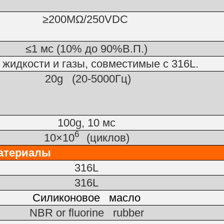
≥200MΩ/250VDC
≤1 мс (10% до 90%В.П.)
жидкости и газы, совместимые с 316L.
20g
(20-5000
Гц
)
100g, 10 мс
6
10×10
(
циклов
)
атериалы
316L
316L
Силиконовое масло
NBR or fluorine rubber