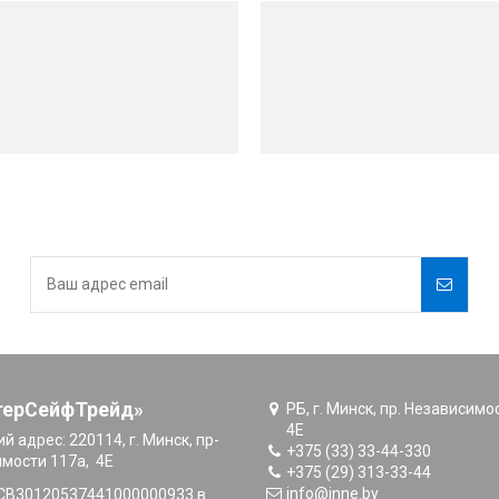
терСейфТрейд»
РБ, г. Минск, пр. Независимо
4E
й адрес:
220114, г. Минск, пр-
+375 (33) 33-44-330
имости 117а, 4E
+375 (29) 313-33-44
info@inne.by
CB30120537441000000933 в