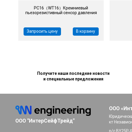
PC16（WT16）Кремниевый
пьезорезистивный сенсор давления
Запросить цену
В корзину
Получите наши последние новости
и специальные предложения
ООО «Ин
Юридически
ООО "ИнтерСейфТрейд"
кт Независ
р/с BY25PJ