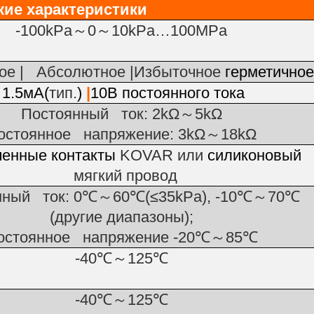
ки
е
характеристик
и
-100kPa
～
0
～
10kPa…100MPa
ое | Абсолютное |Избыточное
герметичное
1.5м
A
(
тип.
)
|
10В постоянного тока
Постоянный ток
: 2
kΩ
～
5
kΩ
остоянное напряжение
: 3
kΩ
～
18
kΩ
ченные контакты
KOVAR или
силиконовый
мягкий провод
нный ток
: 0
℃
～
60
℃
(
≤35
kPa
), -10
℃
～
70
℃
(
другие диапазоны
);
остоянное напряжение
-20
℃
～
85
℃
-40
℃
～
125
℃
-40
℃
～
125
℃