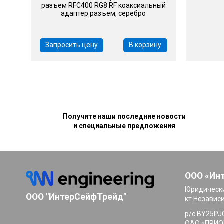
разъем RFC400 RG8 RF коаксиальный
адаптер разъем, серебро
Запросить цену
В корзину
Получите наши последние новости
и специальные предложения
ООО «Ин
Юридически
ООО "ИнтерСейфТрейд"
кт Независ
р/с BY25PJ
ОАО «ПРИОР