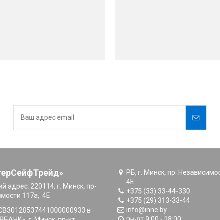
терСейфТрейд»
РБ, г. Минск, пр. Независимо
4E
й адрес:
220114, г. Минск, пр-
+375 (33) 33-44-330
имости 117а, 4E
+375 (29) 313-33-44
info@inne.by
CB30120537441000000933 в
пн-пт 9:00 - 18:00
БАНК», г. Минск, пр-кт