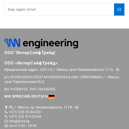
ООО "ИнтерСейфТрейд"
ООО «ИнтерСейфТрейд»
Юридический адрес:
220114, г. Минск, пр-кт Независимости 117а, 4E
р/с BY25PJCB30120537441000000933 в ОАО «ПРИОРБАНК», г. Минск,
пр-кт Партизанский 56/2
BIC PJCBBY2X, УНП 192045435
WIR SPRECHEN DEUTSCH
РБ, г. Минск, пр. Независимости, 117А - 4E
+375 (33) 33-44-330
+375 (29) 313-33-44
info@inne.by
пн-пт 9:00 - 18:00