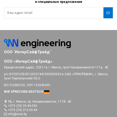
и специальные предложения
ООО "ИнтерСейфТрейд"
ООО «ИнтерСейфТрейд»
Юридический адрес:
220114, г. Минск, пр-кт Независимости 117а, 4E
р/с BY25PJCB30120537441000000933 в ОАО «ПРИОРБАНК», г. Минск,
пр-кт Партизанский 56/2
BIC PJCBBY2X, УНП 192045435
WIR SPRECHEN DEUTSCH
РБ, г. Минск, пр. Независимости, 117А - 4E
+375 (33) 33-44-330
+375 (29) 313-33-44
info@inne.by