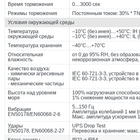
Время торможения
0…3000 сек
Режимы торможения
Постоянным током: 30% * TN
Условия окружающей среды
Температура
–10°C (без инея)…+50°C: IH 
окружающей среды
–10°C (без инея)…+40°C: IL 
Температура хранения
–40°C…+70°C
Относительная
от 0 до 95% RH, без образов
влажность
некоррозионная атмосфера,
Качество воздуха:
- химически агресивные
IEC 60-721-3-3, устройство в
пары
IEC 60-721-3-3, устройство в
- механические частицы
Высота над уровнем
100% нагрузочная способнос
моря
1% снижение мощности на ка
5...150 Гц
Вибрации
Амплитуда колебаний 1 мм (п
EN50178/EN60068-2-6
Макс. амплитуда ускорения 
Удары
UPS Drop Test
EN50178, EN60068-2-27
Перевозка и хранение: макс. 
Класс защиты
IP21 и IP54