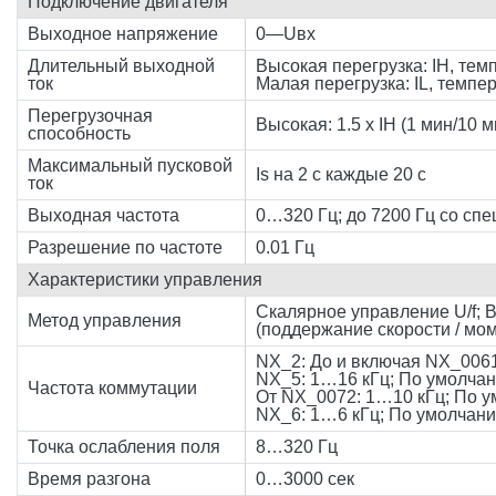
Подключение двигателя
Выходное напряжение
0—Uвх
Длительный выходной
Высокая перегрузка: IH, тем
ток
Малая перегрузка: IL, темпе
Перегрузочная
Высокая: 1.5 x IH (1 мин/10 ми
способность
Максимальный пусковой
Is на 2 с каждые 20 с
ток
Выходная частота
0…320 Гц; до 7200 Гц со сп
Разрешение по частоте
0.01 Гц
Характеристики управления
Скалярное управление U/f; 
Метод управления
(поддержание скорости / мо
NX_2: До и включая NX_0061
NX_5: 1…16 кГц; По умолчан
Частота коммутации
От NX_0072: 1…10 кГц; По у
NX_6: 1…6 кГц; По умолчани
Точка ослабления поля
8…320 Гц
Время разгона
0…3000 сек