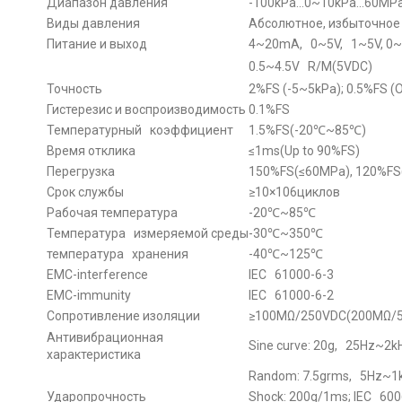
Диапазон давления
-100kPa…0~10kPa…60MP
Виды давления
Абсолютное, избыточное
Питание и выход
4~20mA, 0~5V, 1~5V, 0~
0.5~4.5V R/M(5VDC)
Точность
2%FS (-5~5kPa); 0.5%FS 
Гистерезис и воспроизводимость
0.1%FS
Температурный коэффициент
1.5%FS(-20℃~85℃)
Время отклика
≤1ms(Up to 90%FS)
Перегрузка
150%FS(≤60MPa), 120%FS
Срок службы
≥10×106циклов
Рабочая температура
-20℃~85℃
Температура измеряемой среды
-30℃~350℃
температура хранения
-40℃~125℃
EMC-interference
IEC 61000-6-3
EMC-immunity
IEC 61000-6-2
Сопротивление изоляции
≥100MΩ/250VDC(200MΩ/
Антивибрационная
Sine curve: 20g, 25Hz~2k
характеристика
Random: 7.5grms, 5Hz~1k
Ударопрочность
Shock: 200g/1ms; IEC 600