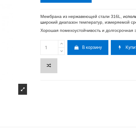
Мембрана из нержавеющей стали 316
L, и
спол
ш
ирокий диапазон температур, измеряемой ср
Хорошая помехоустойчивость и долгосрочная 
В корзину
Купи