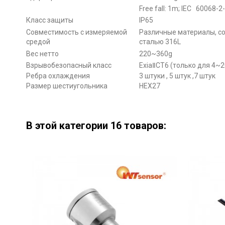
Free fall: 1m; IEC 60068-2
Класс защиты
IP65
Совместимость с измеряемой
Различные материалы, 
средой
сталью 316L
Вес нетто
220~360g
Взрывобезопасный класс
ExiaⅡCT6 (только для 4~
Ребра охлаждения
3 штуки , 5 штук ,7 штук
Размер шестиугольника
HEX27
Оборудование
В этой категории 16 товаров: